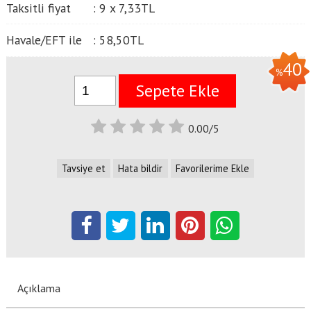
Taksitli fiyat
:
9 x
7
,33
TL
Havale/EFT ile
:
58
,50
TL
40
%
Sepete Ekle
0.00/5
Tavsiye et
Hata bildir
Favorilerime Ekle
Açıklama