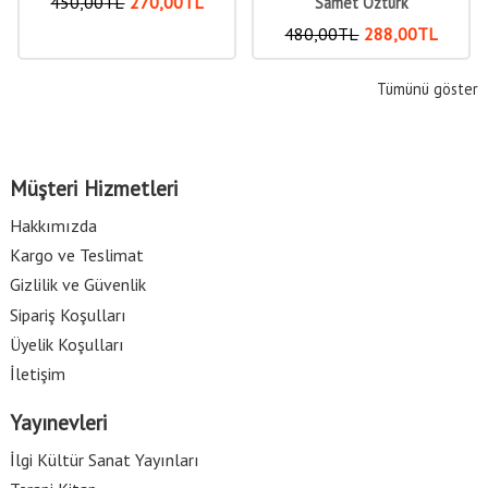
450
,00
TL
270
,00
TL
Samet Öztürk
480
,00
TL
288
,00
TL
Tümünü göster
Müşteri Hizmetleri
Hakkımızda
Kargo ve Teslimat
Gizlilik ve Güvenlik
Sipariş Koşulları
Üyelik Koşulları
İletişim
Yayınevleri
İlgi Kültür Sanat Yayınları