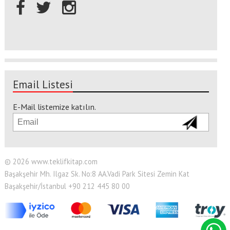
Email Listesi
E-Mail listemize katılın.
© 2026 www.teklifkitap.com
Başakşehir Mh. Ilgaz Sk. No:8 AA.Vadi Park Sitesi Zemin Kat
Başakşehir/İstanbul +90 212 445 80 00