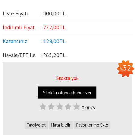
Liste Fiyatı
:
400
,00
TL
İndirimli Fiyat
:
272
,00
TL
Kazancınız
:
128
,00
TL
Havale/EFT ile
:
265
,20
TL
32
%
Stokta yok
Stokta olunca haber ver
0.00/5
Tavsiye et
Hata bildir
Favorilerime Ekle