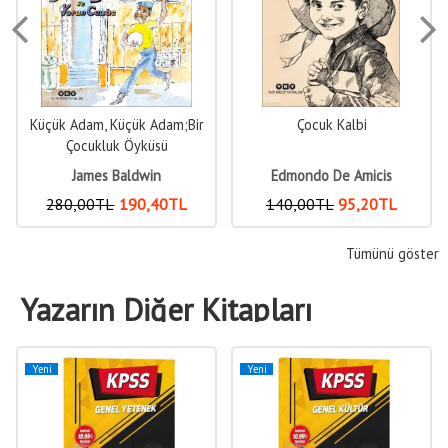
Küçük Adam, Küçük Adam;Bir
Çocuk Kalbi
Çocukluk Öyküsü
James Baldwin
Edmondo De Amicis
280
,00
TL
190
,40
TL
140
,00
TL
95
,20
TL
Tümünü göster
Yazarın Diğer Kitapları
Yeni
Yeni