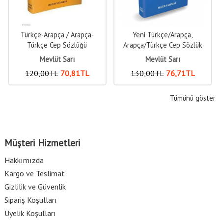
Türkçe-Arapça / Arapça-
Yeni Türkçe/Arapça,
Türkçe Cep Sözlüğü
Arapça/Türkçe Cep Sözlük
(8x12cm)
Mevlüt Sarı
Mevlüt Sarı
120
,00
TL
70
,81
TL
130
,00
TL
76
,71
TL
Tümünü göster
Müşteri Hizmetleri
Hakkımızda
Kargo ve Teslimat
Gizlilik ve Güvenlik
Sipariş Koşulları
Üyelik Koşulları