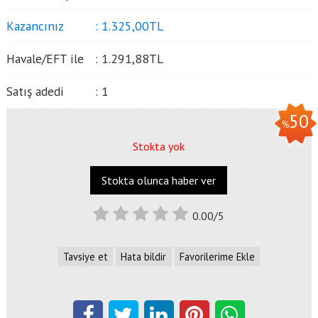
Kazancınız
:
1.325
,00
TL
Havale/EFT ile
:
1.291
,88
TL
Satış adedi
:
1
50
%
Stokta yok
Stokta olunca haber ver
0.00/5
Tavsiye et
Hata bildir
Favorilerime Ekle