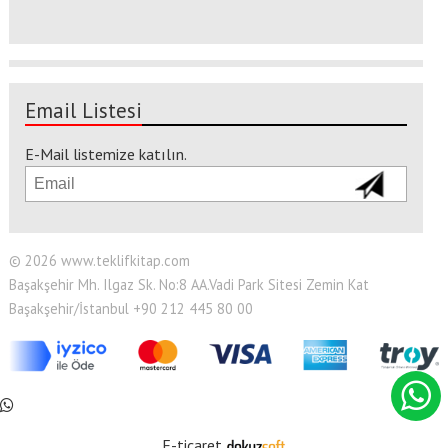
Email Listesi
E-Mail listemize katılın.
© 2026 www.teklifkitap.com
Başakşehir Mh. Ilgaz Sk. No:8 AA.Vadi Park Sitesi Zemin Kat
Başakşehir/İstanbul +90 212 445 80 00
E-ticaret