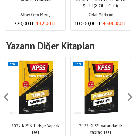
Şerhi̇ (8 Cilt - Ciltli)
Altay Cem Meriç
Celal Yıldırım
220
,00
TL
132
,00
TL
10.000
,00
TL
4.500
,00
TL
Yazarın Diğer Kitapları
Yeni
Yeni
2022 KPSS Türkçe Yaprak
2022 KPSS Vatandaşlık
Test
Yaprak Test