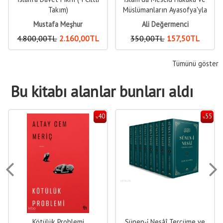
Takım)
Müslümanların Ayasofya'yla
İmtihanı
Mustafa Meşhur
Ali Değermenci
4.800
,00
TL
2.160
,00
TL
350
,00
TL
157
,50
TL
Tümünü göster
Bu kitabı alanlar bunları aldı
40
55
%
%
Kötülük Problemi
Sünen-i̇ Nesâî Tercüme ve