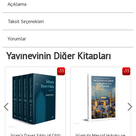
Açıklama
Taksit Seçenekleri
Yorumlar
Yayınevinin Diğer Kitapları
55
55
%
%
İslam'a Davet Fıkhı (4 Ciltli
İslam’da Mescid Hukuku ve
D