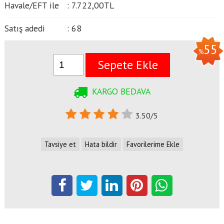
Havale/EFT ile
:
7.722
,00
TL
Satış adedi
:
68
55
%
Sepete Ekle
KARGO BEDAVA
3.50/5
Tavsiye et
Hata bildir
Favorilerime Ekle