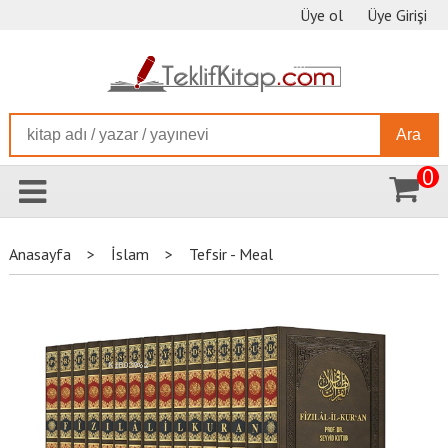
Üye ol
Üye Girişi
Ara
0
Anasayfa
>
İslam
>
Tefsir - Meal