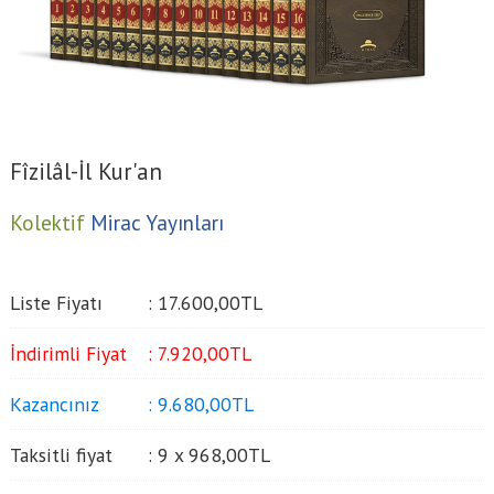
Fîzilâl-İl Kur'an
Kolektif
Mirac Yayınları
Liste Fiyatı
:
17.600
,00
TL
İndirimli Fiyat
:
7.920
,00
TL
Kazancınız
:
9.680
,00
TL
Taksitli fiyat
:
9 x
968
,00
TL