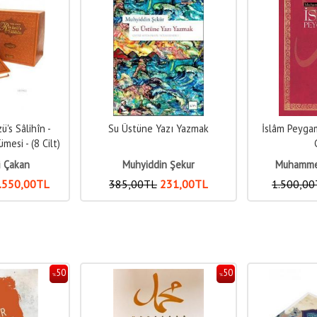
zı Yazmak
İslâm Peygamberi (Büyük Boy,
Öfke ile
Ciltli)
 Şekur
Muhammed Hamidullah
Robyn
31
,00
TL
1.500
,00
TL
825
,00
TL
330
,00
50
50
%
%