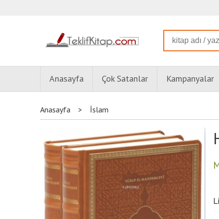
Anasayfa
Çok Satanlar
Kampanyalar
Anasayfa
>
İslam
M
L