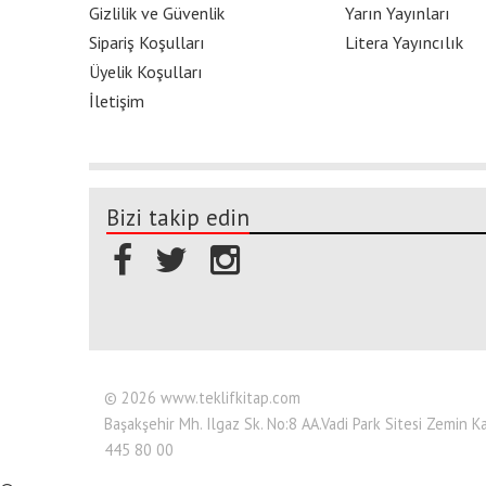
Gizlilik ve Güvenlik
Yarın Yayınları
Sipariş Koşulları
Litera Yayıncılık
Üyelik Koşulları
İletişim
Bizi takip edin
© 2026 www.teklifkitap.com
Başakşehir Mh. Ilgaz Sk. No:8 AA.Vadi Park Sitesi Zemin 
445 80 00