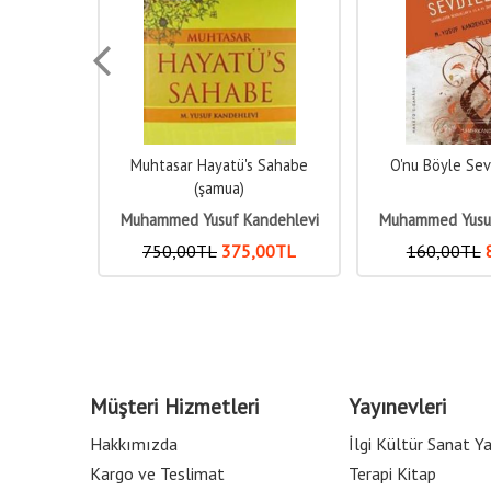
 Sahabe
O'nu Böyle Sevdiler (s.a.v.)
Muhtasar Hayatü
Hamu
ndehlevi
Muhammed Yusuf Kandehlevi
Muhammed Yusuf
,00
TL
160
,00
TL
80
,00
TL
450
,00
TL
2
Müşteri Hizmetleri
Yayınevleri
Hakkımızda
İlgi Kültür Sanat Ya
Kargo ve Teslimat
Terapi Kitap