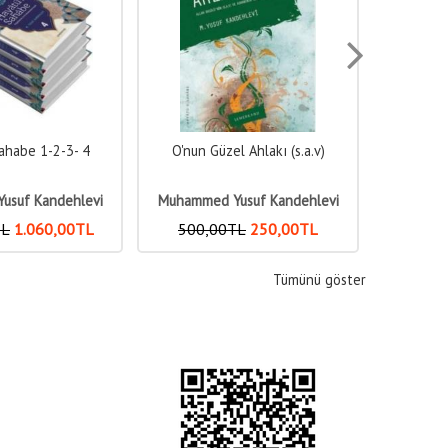
l Ahlakı (s.a.v)
Muhtasar Hayatü's Sahabe
Bismilla
usuf Kandehlevi
Muhammed Yusuf Kandehlevi
Muhamme
TL
250
,00
TL
30
,00
TL
15
,00
TL
4
Tümünü göster