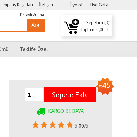
Sipariş Koşulları
İletişim
Üye ol
Üye Girişi
Detaylı Arama
Sepetim (
0
)
Ara
Toplam:
0
,00
TL
lümü
Teklife Özel
45
%
Sepete Ekle
KARGO BEDAVA
5.00/5