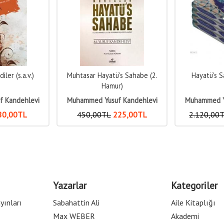
's Sahabe (2.
Hayatü's Sahabe 1-2-3- 4
O'nun Güze
r)
 Kandehlevi
Muhammed Yusuf Kandehlevi
Muhammed Y
25
,00
TL
2.120
,00
TL
1.060
,00
TL
500
,00
Yazarlar
Kategoriler
yınları
Sabahattin Ali
Aile Kitaplığı
Max WEBER
Akademi