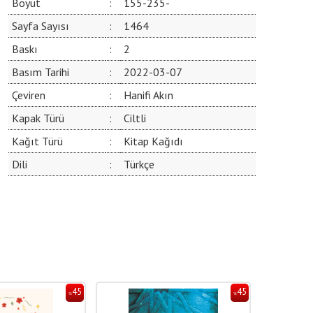
Boyut
:
155-235-
Sayfa Sayısı
:
1464
Baskı
:
2
Basım Tarihi
:
2022-03-07
Çeviren
:
Hanifi Akın
Kapak Türü
:
Ciltli
Kağıt Türü
:
Kitap Kağıdı
Dili
:
Türkçe
45
45
%
%