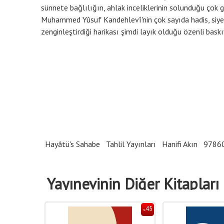
sünnete bağlılığın, ahlak inceliklerinin solunduğu çok g
Muhammed Yûsuf Kandehlevî'nin çok sayıda hadis, siyer v
zenginleştirdiği harikası şimdi layık olduğu özenli baskı
Hayâtü's Sahabe
Tahlil Yayınları
Hanifi Akın
9786
Yayınevinin Diğer Kitapları
45
45
%
%