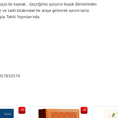
üçlü bir kaynak... Geçtiğimiz yüzyılın büyük âlimlerinden
e tarih kitabından bir araya getirerek ayrıntılarla
yla Tahlil Yayınları'nda.
057850379
45
45
%
%