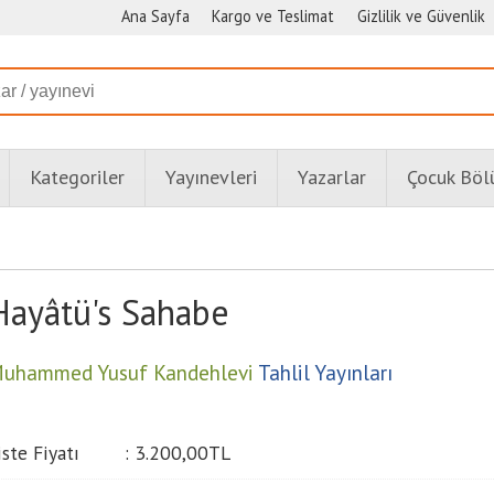
Ana Sayfa
Kargo ve Teslimat
Gizlilik ve Güvenlik
Kategoriler
Yayınevleri
Yazarlar
Çocuk Bö
Hayâtü's Sahabe
uhammed Yusuf Kandehlevi
Tahlil Yayınları
iste Fiyatı
:
3.200
,00
TL