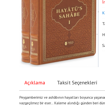
İ
K
T
H
S
Açıklama
Taksit Seçenekleri
Peygamberimiz ve ashâbının hayatları boyunca yaşanan 
vazgeçilmez bir eser... Kaleme alındığı günden beri dü