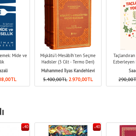
îh’ten Seçme
Taçlandıran Yolculuk;Kur’an’ı
Müslüman'ı
- Termo Deri)
Ezberleyen Kadınların İlham
Verici Öyküleri
 Kandehlevi
Saadia Mian
Yusuf 
.970
,00
TL
290
,00
TL
159
,50
TL
320
,00
dı
40
45
%
%