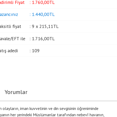
ndirimli Fiyat
:
1.760
,00
TL
azancınız
:
1.440
,00
TL
aksitli fiyat
:
9 x
215
,11
TL
avale/EFT ile
:
1.716
,00
TL
atış adedi
:
109
Yorumlar
olayların, iman kuvvetinin ve din sevgisinin öğreniminde
nyanın her yerindeki Müslümanlar tarafından nebevî havanın,