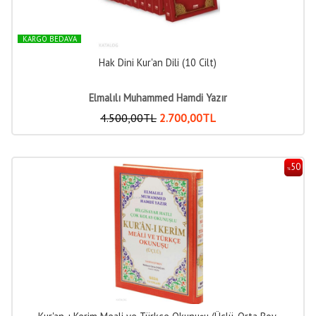
KARGO BEDAVA
Hak Dini Kur'an Dili (10 Cilt)
Elmalılı Muhammed Hamdi Yazır
4.500
,00
TL
2.700
,00
TL
50
%