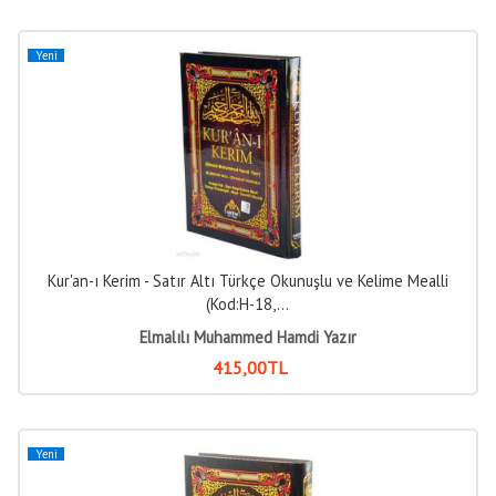
Yeni
Kur'an-ı Kerim - Satır Altı Türkçe Okunuşlu ve Kelime Mealli
(Kod:H-18,...
Elmalılı Muhammed Hamdi Yazır
415
,00
TL
Yeni