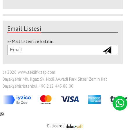
Email Listesi
E-Mail listemize katılın.
© 2026 www.teklifkitap.com
Başakşehir Mh. Ilgaz Sk. No:8 AA.Vadi Park Sitesi Zemin Kat
Başakşehir/İstanbul +90 212 445 80 00
E-ticaret