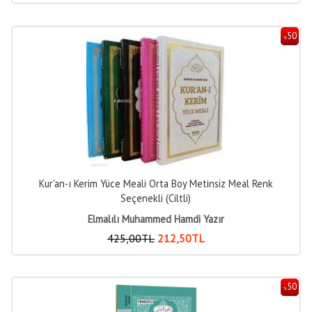
50
%
Kur'an-ı Kerim Yüce Meali Orta Boy Metinsiz Meal Renk
Seçenekli (Ciltli)
Elmalılı Muhammed Hamdi Yazır
425
,00
TL
212
,50
TL
50
%