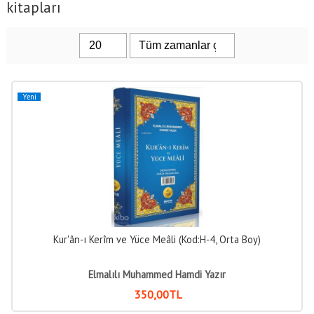
kitapları
Yeni
Kur'ân-ı Kerîm ve Yüce Meâli (Kod:H-4, Orta Boy)
Elmalılı Muhammed Hamdi Yazır
350
,00
TL