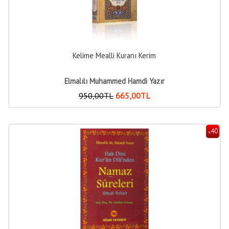
Kelime Mealli Kuranı Kerim
Elmalılı Muhammed Hamdi Yazır
950
,00
TL
665
,00
TL
40
%