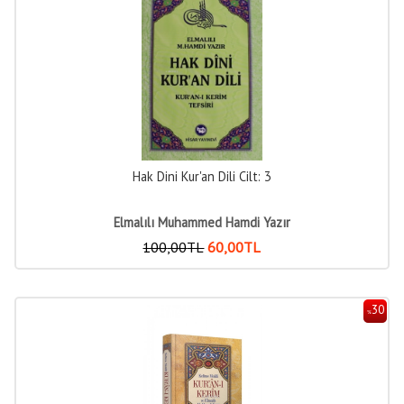
Hak Dini Kur'an Dili Cilt: 3
Elmalılı Muhammed Hamdi Yazır
100
,00
TL
60
,00
TL
30
%