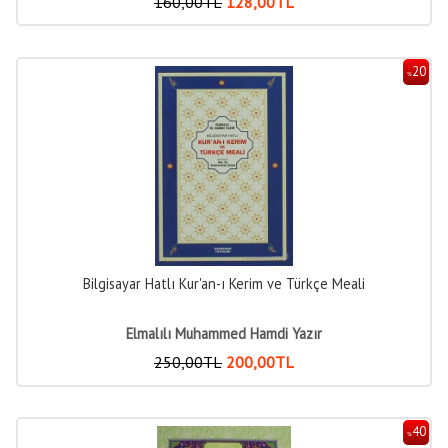
160
,00
TL
128
,00
TL
20
%
Bilgisayar Hatlı Kur'an-ı Kerim ve Türkçe Meali
Elmalılı Muhammed Hamdi Yazır
250
,00
TL
200
,00
TL
40
%