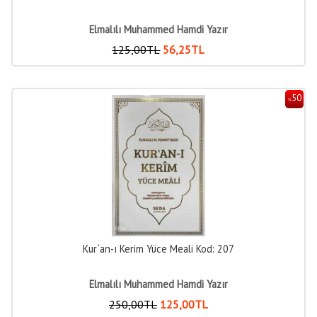
Elmalılı Muhammed Hamdi Yazır
125
,00
TL
56
,25
TL
50
%
Kur`an-ı Kerim Yüce Meali Kod: 207
Elmalılı Muhammed Hamdi Yazır
250
,00
TL
125
,00
TL