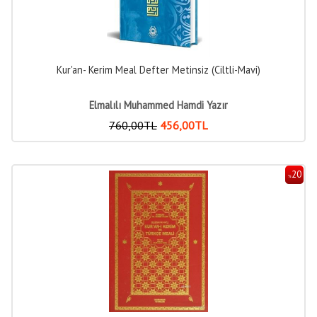
Kur'an- Kerim Meal Defter Metinsiz (Ciltli-Mavi)
Elmalılı Muhammed Hamdi Yazır
760
,00
TL
456
,00
TL
20
%