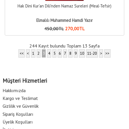
Hak Dini Kur'an Dili'nden Namaz Sureleri (Meal-Tefsir)
Elmalılı Muhammed Hamdi Yazır
450
,00
TL
270
,00
TL
244 Kayıt bulundu Toplam 13 Sayfa
<<
<
1
2
3
4
5
6
7
8
9
10
11-20
>
>>
Müşteri Hizmetleri
Hakkımızda
Kargo ve Teslimat
Gizlilik ve Güvenlik
Sipariş Koşulları
Üyelik Koşulları