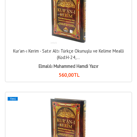
Kur'an-ı Kerim - Satır Altı Türkçe Okunuşlu ve Kelime Mealli
(Kod:H-24,...
Elmalılı Muhammed Hamdi Yazır
560
,00
TL
Yeni