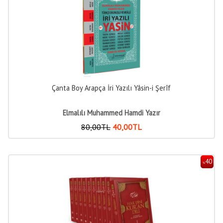
Çanta Boy Arapça İri Yazılı Yâsin-i Şerîf
Elmalılı Muhammed Hamdi Yazır
80
,00
TL
40
,00
TL
40
%