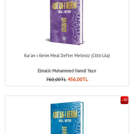
Kur'an-ı Kerim Meal Defter Metinsiz (Ciltli-Lila)
Elmalılı Muhammed Hamdi Yazır
760
,00
TL
456
,00
TL
40
%