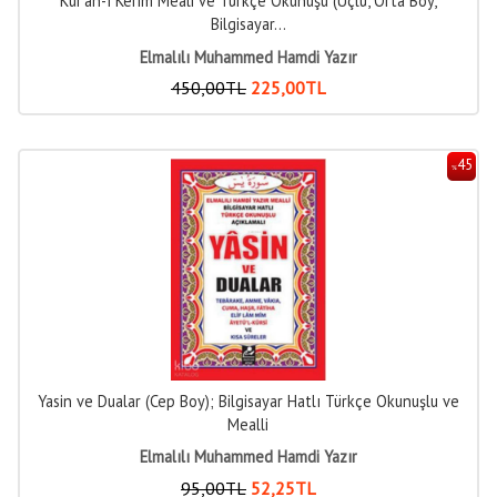
Kur'an-ı Kerim Meali ve Türkçe Okunuşu (Üçlü, Orta Boy,
Bilgisayar...
Elmalılı Muhammed Hamdi Yazır
450
,00
TL
225
,00
TL
45
%
Yasin ve Dualar (Cep Boy); Bilgisayar Hatlı Türkçe Okunuşlu ve
Mealli
Elmalılı Muhammed Hamdi Yazır
95
,00
TL
52
,25
TL