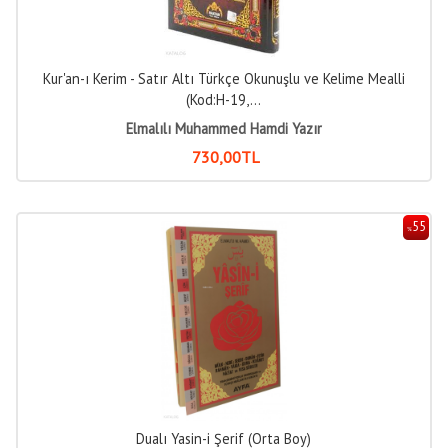
Kur'an-ı Kerim - Satır Altı Türkçe Okunuşlu ve Kelime Mealli
(Kod:H-19,...
Elmalılı Muhammed Hamdi Yazır
730
,00
TL
55
%
Dualı Yasin-i Şerif (Orta Boy)