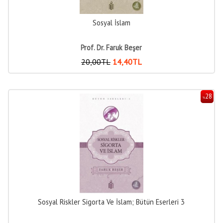
Sosyal İslam
Prof. Dr. Faruk Beşer
20
,00
TL
14
,40
TL
28
%
Sosyal Riskler Sigorta Ve İslam; Bütün Eserleri 3