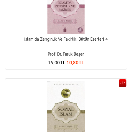
İslam'da Zenginlik Ve Fakirlik; Bütün Eserleri 4
Prof. Dr. Faruk Beşer
15
,00
TL
10
,80
TL
28
%