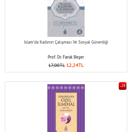
İslam'da Kadının Çalışması Ve Sosyal Güvenliği
Prof. Dr. Faruk Beşer
17
,00
TL
12
,24
TL
28
%