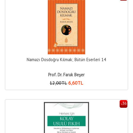
Namazı Dosdoğru Kılmak; Bütün Eserleri 14
Prof. Dr. Faruk Beşer
12
,00
TL
6
,60
TL
36
%