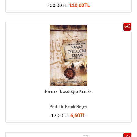
200
,00
TL
110
,00
TL
45
%
Namazı Dosdoğru Kılmak
Prof. Dr. Faruk Beşer
12
,00
TL
6
,60
TL
45