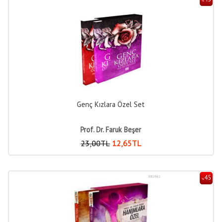
%
Genç Kızlara Özel Set
Prof. Dr. Faruk Beşer
23
,00
TL
12
,65
TL
45
%