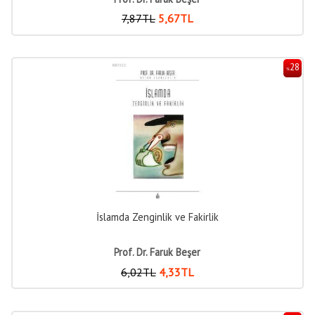
7
,87
TL
5
,67
TL
28
%
İslamda Zenginlik ve Fakirlik
Prof. Dr. Faruk Beşer
6
,02
TL
4
,33
TL