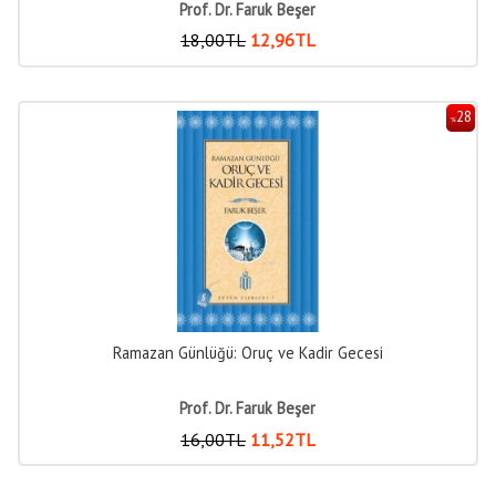
Prof. Dr. Faruk Beşer
18
,00
TL
12
,96
TL
28
%
Ramazan Günlüğü: Oruç ve Kadir Gecesi
Prof. Dr. Faruk Beşer
16
,00
TL
11
,52
TL