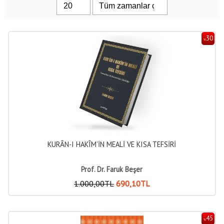
30
%
KURÂN-I HAKÎM’İN MEALİ VE KISA TEFSİRİ
Prof. Dr. Faruk Beşer
1.000
,00
TL
690
,10
TL
45
%