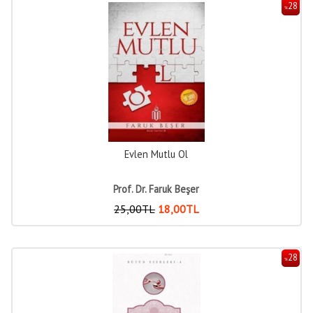
28
%
Evlen Mutlu Ol
Prof. Dr. Faruk Beşer
25
,00
TL
18
,00
TL
28
%