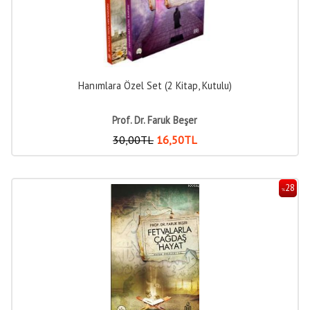
Hanımlara Özel Set (2 Kitap, Kutulu)
Prof. Dr. Faruk Beşer
30
,00
TL
16
,50
TL
28
%