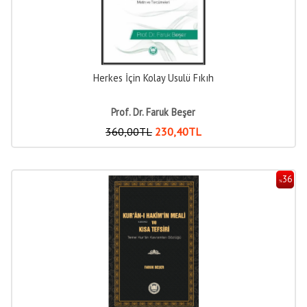
Herkes İçin Kolay Usulü Fıkıh
Prof. Dr. Faruk Beşer
360
,00
TL
230
,40
TL
36
%