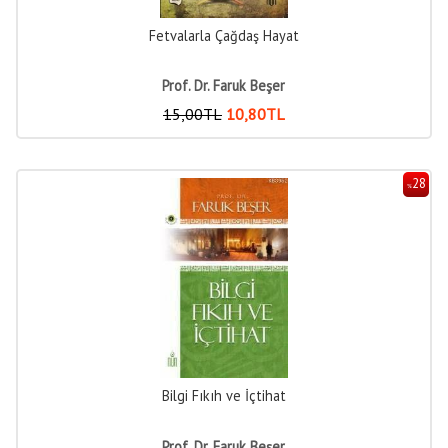
Fetvalarla Çağdaş Hayat
Prof. Dr. Faruk Beşer
15
,00
TL
10
,80
TL
28
%
Bilgi Fıkıh ve İçtihat
Prof. Dr. Faruk Beşer