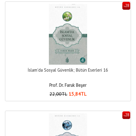
28
%
İslam'da Sosyal Güvenlik; Bütün Eserleri 16
Prof. Dr. Faruk Beşer
22
,00
TL
15
,84
TL
28
%