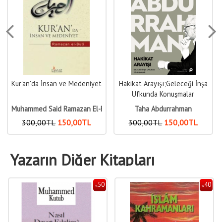
Hakikat Arayışı;Geleceği İnşa
Nasıl Davet Edelim?
Ufkunda Konuşmalar
uti
Taha Abdurrahman
Muhammed Kutub
300
,00
TL
150
,00
TL
300
,00
TL
150
,00
TL
Yazarın Diğer Kitapları
40
50
%
%