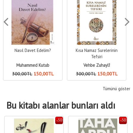
Kısa Namaz Surelerinin
Amme Cüzü Tefsiri
Tefsiri
Vehbe Zuhaylî
Vehbe Zuhaylî
300
,00
TL
150
,00
TL
420
,00
TL
210
,00
TL
Tümünü göster
Bu kitabı alanlar bunları aldı
50
50
%
%