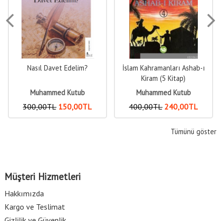
İslam Kahramanları Ashab-ı
Kadının Özgürlüğü ve
Kiram (5 Kitap)
Tesettür
Muhammed Kutub
Muhammed Kutub
400
,00
TL
240
,00
TL
4
,00
TL
2
,00
TL
Tümünü göster
Müşteri Hizmetleri
Hakkımızda
Kargo ve Teslimat
Gizlilik ve Güvenlik