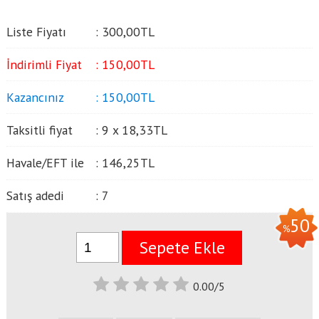
Liste Fiyatı
:
300
,00
TL
İndirimli Fiyat
:
150
,00
TL
Kazancınız
:
150
,00
TL
Taksitli fiyat
:
9 x
18
,33
TL
Havale/EFT ile
:
146
,25
TL
Satış adedi
:
7
50
%
Sepete Ekle
0.00/5