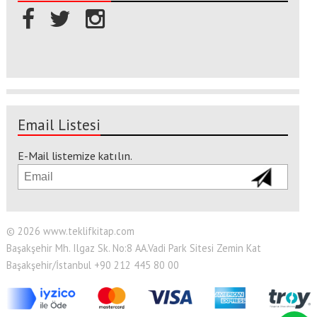
Email Listesi
E-Mail listemize katılın.
© 2026 www.teklifkitap.com
Başakşehir Mh. Ilgaz Sk. No:8 AA.Vadi Park Sitesi Zemin Kat
Başakşehir/İstanbul +90 212 445 80 00