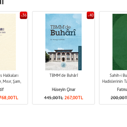
dı
40
40
%
%
Buhârî
Sahih-i Buhari'deki İman
Akıl, İlim ve
Hadislerinin Takdim-Tehir Üslubu
Rabbi ve Rasû
Açısında Tahlili
K
Çinar
Fatma Nur Ünal
Mustafa 
67
,00
TL
200
,00
TL
120
,00
TL
400
,00