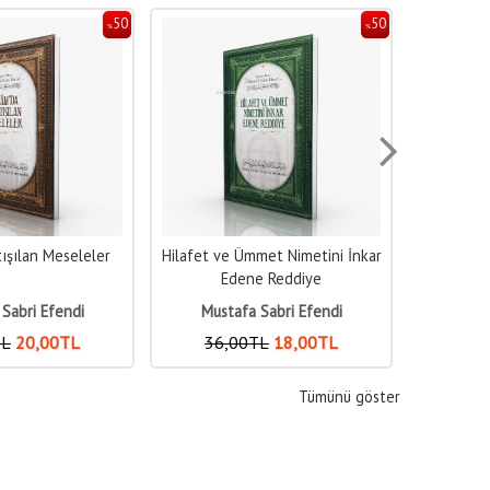
50
55
%
%
met Nimetini İnkar
Hilafetin Esasları ;İslâm’da
Hilâfeti
e Reddiye
İmâmet-İ Kübrâ
Sabri Efendi
Mustafa Sabri Efendi
Must
TL
18
,00
TL
300
,00
TL
135
,00
TL
200
Tümünü göster