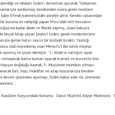
kendiği ve nihâyet İslâm'ı devletten ayırarak Türkiye'nin
anlarıyla sürdürmüş, kendisinden sonra gelen nesillere
abri Efendi (rahmetullâhi aleyh)'e aittir. Kendisi vatanından
ü bir kuruma ev sahipliği yapan Mısır'daki ilmî havzanın
oğazına kadar akide ve fikirde sapmış, siyasi bakışta
nde birçok kitap yazan Şeyhu'l İslâm, gerek modernistlere
rıyla geriye hatırı sayılır bir külliyât bıraktı. Yazdığı
düncü cildi neşredilmiş olan Mevkıfu'l Akl isimli meşhur
 ayırmış ve şöyle demiştir: “1- Allah'ın varlığını ispat
de olmayacak hatta bunları aşacak kıymet ve kuvvette ilmi
 anlayışın doğduğu kaynak, 3- Mucizenin mümkün olması
şanacak ba's, haşr, mükâfat ve azap hususlarıyla beraber
ini devlet işlerinden ayırmayı, İslâm kabul eder mi, ümmetin
selesi...”
e Rasûlleri Karşısındaki Konumu
Darul Hilafetil Aliyye Medresesi