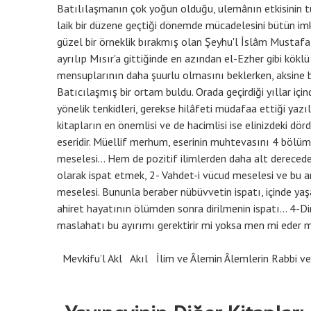
Batılılaşmanın çok yoğun olduğu, ulemânın etkisinin tü
laik bir düzene geçtiği dönemde mücadelesini bütün imk
güzel bir örneklik bırakmış olan Şeyhu'l İslâm Mustafa S
ayrılıp Mısır'a gittiğinde en azından el-Ezher gibi kökl
mensuplarının daha şuurlu olmasını beklerken, aksine b
Batıcılaşmış bir ortam buldu. Orada geçirdiği yıllar içi
yönelik tenkidleri, gerekse hilâfeti müdafaa ettiği yazıla
kitapların en önemlisi ve de hacimlisi ise elinizdeki dör
eseridir. Müellif merhum, eserinin muhtevasını 4 bölüme
meselesi... Hem de pozitif ilimlerden daha alt derece
olarak ispat etmek, 2- Vahdet-i vücud meselesi ve bu
meselesi. Bununla beraber nübüvvetin ispatı, içinde ya
ahiret hayatının ölümden sonra dirilmenin ispatı... 4-D
maslahatı bu ayırımı gerektirir mi yoksa men mi eder me
Mevkifu’l Akl
Akıl
İlim ve Âlemin Âlemlerin Rabbi v