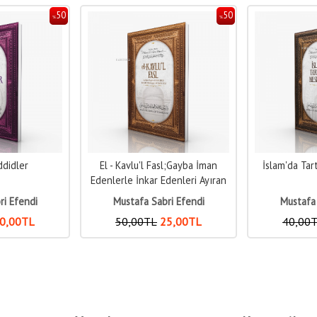
50
50
%
%
l;Gayba İman
İslam'da Tartışılan Meseleler
Hilafet ve Üm
denleri Ayıran
Eden
ri Efendi
Mustafa Sabri Efendi
Mustafa 
5
,00
TL
40
,00
TL
20
,00
TL
36
,00