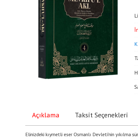
L
İ
K
T
H
S
Açıklama
Taksit Seçenekleri
Elinizdeki kıymetli eser Osmanlı Devleti'nin yıkılma sü