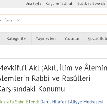
Ana Sayfa
Kargo ve Teslimat
Gizlilik ve Güvenlik
Kategoriler
Yayınevleri
Yazarlar
Çocuk Bö
Mevkifu’l Akl ;Akıl, İlim ve Âlemi
Âlemlerin Rabbi ve Rasûlleri
Karşısındaki Konumu
ustafa Sabri Efendi
Darul Hilafetil Aliyye Medresesi