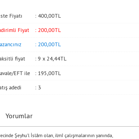
iste Fiyatı
:
400
,00
TL
ndirimli Fiyat
:
200
,00
TL
azancınız
:
200
,00
TL
aksitli fiyat
:
9 x
24
,44
TL
avale/EFT ile
:
195
,00
TL
atış adedi
:
3
Yorumlar
recinde Şeyhu'l İslâm olan, ilmî çalışmalarının yanında,