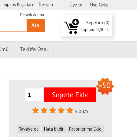
Sipariş Koşulları
İletişim
Üye ol
Üye Girişi
Detaylı Arama
Sepetim (
0
)
Ara
Toplam:
0
,00
TL
lümü
Teklife Özel
n
50
%
Sepete Ekle
5.00/5
Tavsiye et
Hata bildir
Favorilerime Ekle