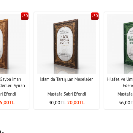
50
50
%
%
lan Meseleler
Hilafet ve Ümmet Nimetini İnkar
Kur'anı Keri
Edene Reddiye
Tercümenin 
Me
ri Efendi
Mustafa Sabri Efendi
Mustafa 
0
,00
TL
36
,00
TL
18
,00
TL
46
,00