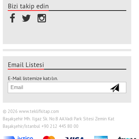
Bizi takip edin
Email Listesi
E-Mail listemize katılın.
© 2026 www.teklifkitap.com
Başakşehir Mh. Ilgaz Sk. No:8 AA.Vadi Park Sitesi Zemin Kat
Başakşehir/İstanbul +90 212 445 80 00