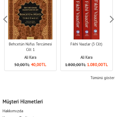
Nüfus Tercümesi
Fıkhi Vaazlar (3 Cilt)
Emsile Bi
Cilt 1
li Kara
Ali Kara
Ali 
TL
40
,00
TL
1.800
,00
TL
1.080
,00
TL
400
,00
TL
Tümünü göster
Müşteri Hizmetleri
Hakkımızda