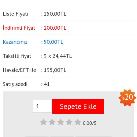
Liste Fiyatı
:
250
,00
TL
İndirimli Fiyat
:
200
,00
TL
Kazancınız
:
50
,00
TL
Taksitli fiyat
:
9 x
24
,44
TL
Havale/EFT ile
:
195
,00
TL
Satış adedi
:
41
20
%
Sepete Ekle
0.00/5