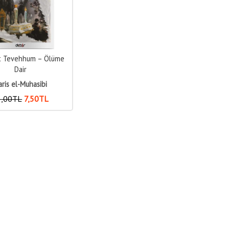
't Tevehhum – Ölüme
Dair
ris el-Muhasibi
5
,00
TL
7
,50
TL