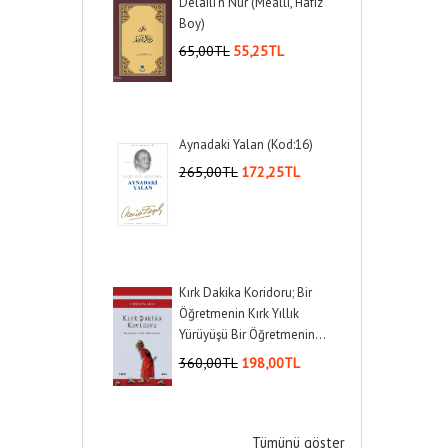
Delaili'n Nur (Mealli, Hafız
Boy)
65
,00
TL
55
,25
TL
Aynadaki Yalan (Kod:16)
265
,00
TL
172
,25
TL
Kırk Dakika Koridoru; Bir
Öğretmenin Kırk Yıllık
Yürüyüşü Bir Öğretmenin...
360
,00
TL
198
,00
TL
Tümünü göster