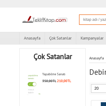
Anasayfa
Çok Satanlar
Kampanyalar
Çok Satanlar
Anasayfa
Debir
Yapabilme Sanatı
350
,00
TL
210
,00
TL