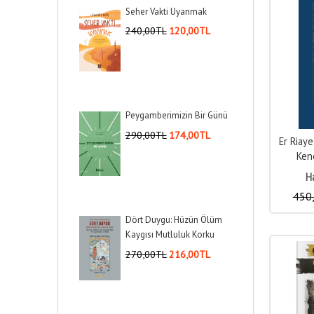
Seher Vakti Uyanmak
240
,00
TL
120
,00
TL
Peygamberimizin Bir Günü
290
,00
TL
174
,00
TL
Er Riaye
Kend
Ha
450
Dört Duygu: Hüzün Ölüm
Kaygısı Mutluluk Korku
270
,00
TL
216
,00
TL