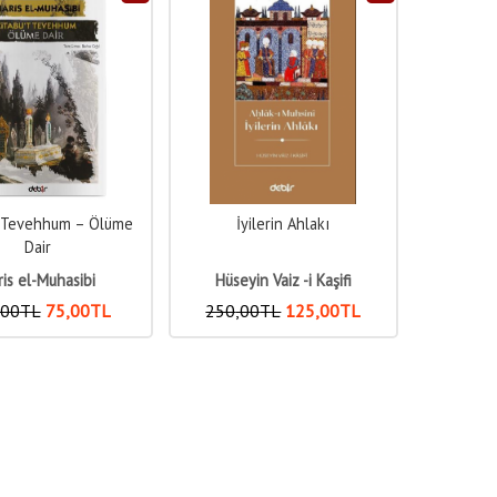
t Tevehhum – Ölüme
İyilerin Ahlakı
Dair
ris el-Muhasibi
Hüseyin Vaiz -i Kaşifi
,00
TL
75
,00
TL
250
,00
TL
125
,00
TL