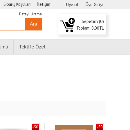
Sipariş Koşulları
İletişim
Üye ol
Üye Girişi
Detaylı Arama
Sepetim (
0
)
Ara
Toplam:
0
,00
TL
lümü
Teklife Özel
50
50
%
%