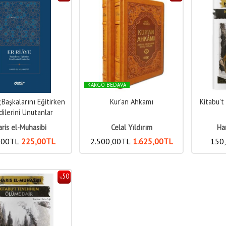
KARGO BEDAVA
;Başkalarını Eğitirken
Kur'an Ahkamı
Kitabu'
ilerini Unutanlar
ris el-Muhasibi
Celal Yıldırım
Ha
,00
TL
225
,00
TL
2.500
,00
TL
1.625
,00
TL
150
50
%