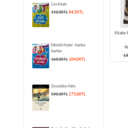
Cüz Kitabı
130
,00
TL
84
,50
TL
Kitabu
Etkinlik Kitabı - Harika
Ha
Harfler
1
160
,00
TL
104
,00
TL
Öncelikler Fıkhı
500
,00
TL
275
,00
TL