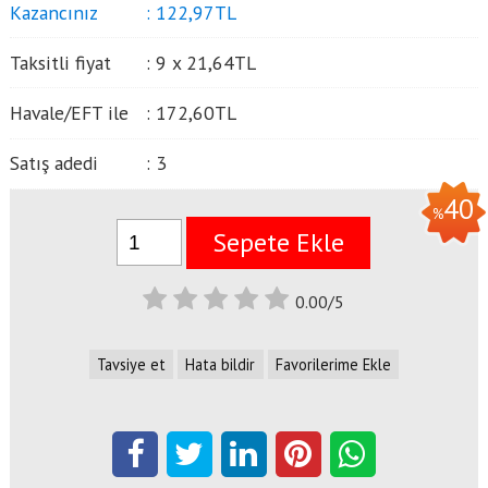
Kazancınız
:
122
,97
TL
Taksitli fiyat
:
9 x
21
,64
TL
Havale/EFT ile
:
172
,60
TL
Satış adedi
:
3
40
%
Sepete Ekle
0.00/5
Tavsiye et
Hata bildir
Favorilerime Ekle