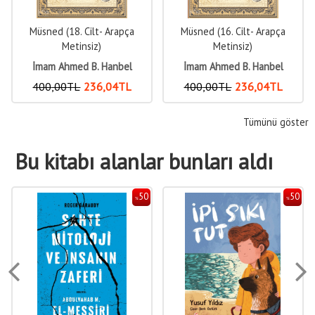
Müsned (18. Cilt- Arapça
Müsned (16. Cilt- Arapça
Metinsiz)
Metinsiz)
İmam Ahmed B. Hanbel
İmam Ahmed B. Hanbel
400
,00
TL
236
,04
TL
400
,00
TL
236
,04
TL
Tümünü göster
Bu kitabı alanlar bunları aldı
50
50
%
%