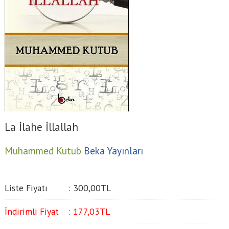
La İlahe İllallah
Muhammed Kutub
Beka Yayınları
Liste Fiyatı
:
300
,00
TL
İndirimli Fiyat
:
177
,03
TL