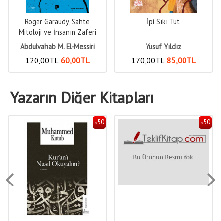
Roger Garaudy, Sahte
İpi Sıkı Tut
Mitoloji ve İnsanın Zaferi
Abdulvahab M. El-Messiri
Yusuf Yıldız
120
,00
TL
60
,00
TL
170
,00
TL
85
,00
TL
Yazarın Diğer Kitapları
50
50
%
%