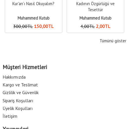
Kur'an'ı Nasıl Okuyalım?
Kadının Özgürlüğü ve
Tesettür
Muhammed Kutub
Muhammed Kutub
300
,00
TL
150
,00
TL
4
,00
TL
2
,00
TL
Tümünü göster
Müşteri Hizmetleri
Hakkımızda
Kargo ve Teslimat
Gizlilik ve Güvenlik
Sipariş Koşulları
Üyelik Koşulları
İletişim
Yayınevleri