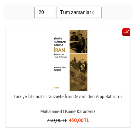
40
%
Türkiye İslamcıları Gözüyle İran;Devrim'den Arap Baharı'na
Muhammed Usame Karadeniz
750
,00
TL
450
,00
TL