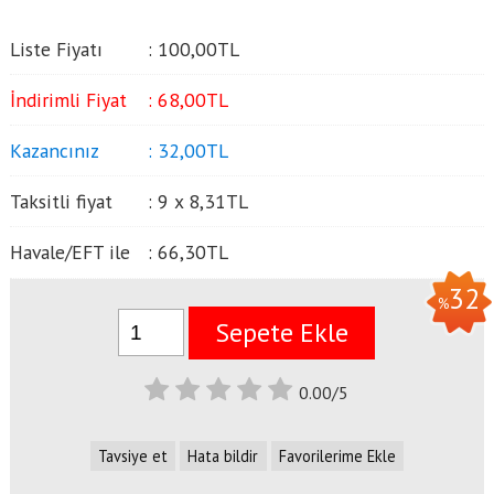
Liste Fiyatı
:
100
,00
TL
İndirimli Fiyat
:
68
,00
TL
Kazancınız
:
32
,00
TL
Taksitli fiyat
:
9 x
8
,31
TL
Havale/EFT ile
:
66
,30
TL
32
%
Sepete Ekle
0.00/5
Tavsiye et
Hata bildir
Favorilerime Ekle