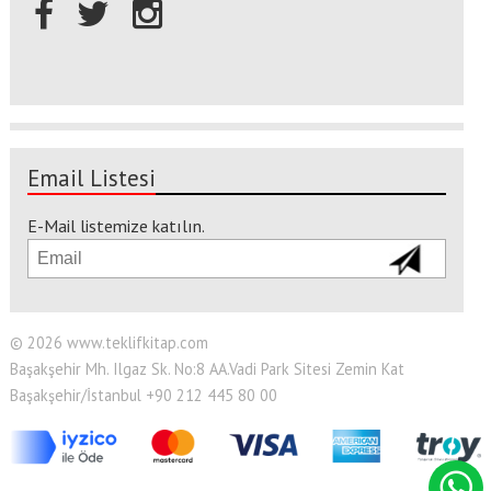
Email Listesi
E-Mail listemize katılın.
© 2026 www.teklifkitap.com
Başakşehir Mh. Ilgaz Sk. No:8 AA.Vadi Park Sitesi Zemin Kat
Başakşehir/İstanbul +90 212 445 80 00