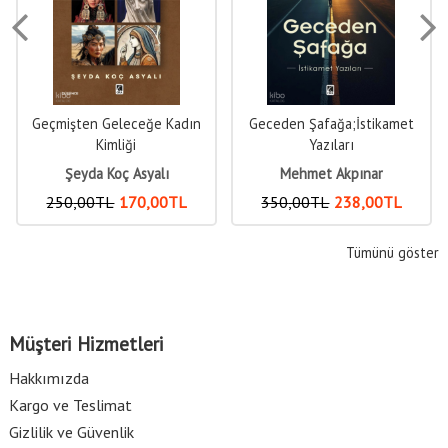
Geçmişten Geleceğe Kadın
Geceden Şafağa;İstikamet
Kimliği
Yazıları
Şeyda Koç Asyalı
Mehmet Akpınar
250
,00
TL
170
,00
TL
350
,00
TL
238
,00
TL
Tümünü göster
Müşteri Hizmetleri
Hakkımızda
Kargo ve Teslimat
Gizlilik ve Güvenlik