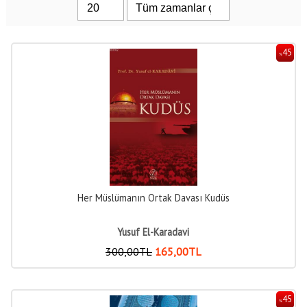
45
%
Her Müslümanın Ortak Davası Kudüs
Yusuf El-Karadavi
300
,00
TL
165
,00
TL
45
%