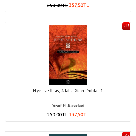
650
,00
TL
357
,50
TL
45
%
Niyet ve İhlas; Allah'a Giden Yolda - 1
Yusuf El-Karadavi
250
,00
TL
137
,50
TL
45