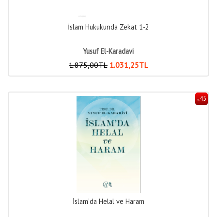
İslam Hukukunda Zekat 1-2
Yusuf El-Karadavi
1.875
,00
TL
1.031
,25
TL
45
%
İslam’da Helal ve Haram