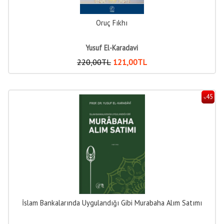
Oruç Fıkhı
Yusuf El-Karadavi
220
,00
TL
121
,00
TL
45
%
İslam Bankalarında Uygulandığı Gibi Murabaha Alım Satımı