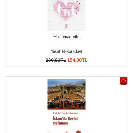
Müslüman Aile
Yusuf El-Karadavi
280
,00
TL
154
,00
TL
45
%