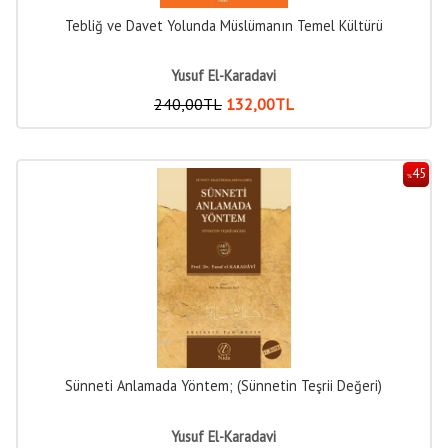
Tebliğ ve Davet Yolunda Müslümanın Temel Kültürü
Yusuf El-Karadavi
240
,00
TL
132
,00
TL
45
%
Sünneti Anlamada Yöntem; (Sünnetin Teşrii Değeri)
Yusuf El-Karadavi