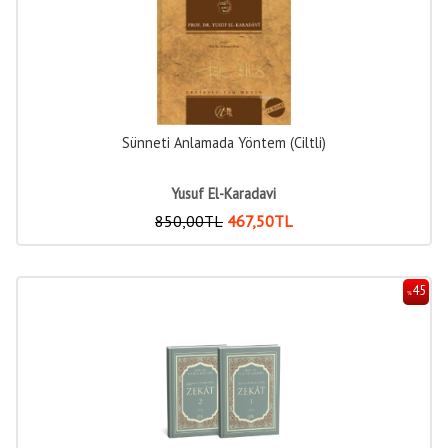
Sünneti Anlamada Yöntem (Ciltli)
Yusuf El-Karadavi
850
,00
TL
467
,50
TL
45
%