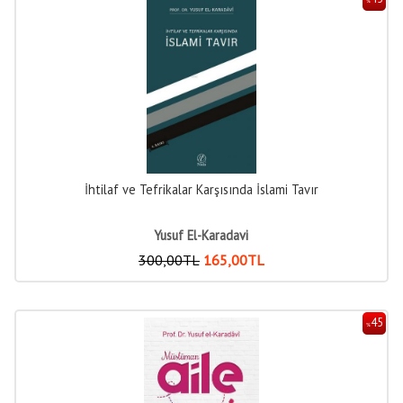
%
İhtilaf ve Tefrikalar Karşısında İslami Tavır
Yusuf El-Karadavi
300
,00
TL
165
,00
TL
45
%