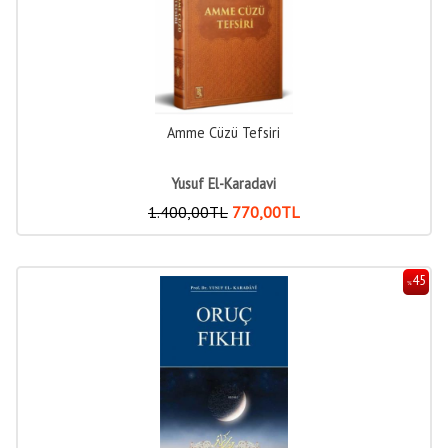
Amme Cüzü Tefsiri
Yusuf El-Karadavi
1.400
,00
TL
770
,00
TL
45
%