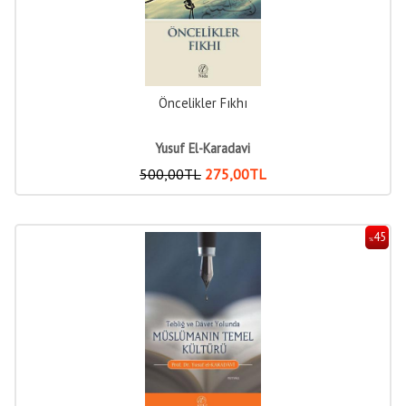
Öncelikler Fıkhı
Yusuf El-Karadavi
500
,00
TL
275
,00
TL
45
%