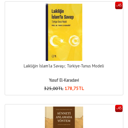
45
%
Laikliğin İslam'la Savaşı; Türkiye-Tunus Modeli
Yusuf El-Karadavi
325
,00
TL
178
,75
TL
45
%