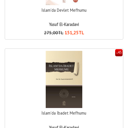
İslam'da Devlet Mefhumu
Yusuf El-Karadavi
275
,00
TL
151
,25
TL
45
%
İslam'da İbadet Mefhumu
Yusuf El-Karadavi