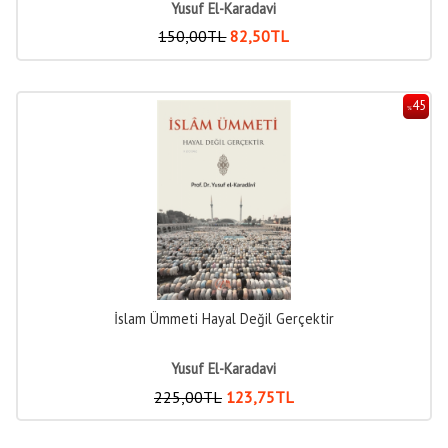
Yusuf El-Karadavi
150
,00
TL
82
,50
TL
45
%
İslam Ümmeti Hayal Değil Gerçektir
Yusuf El-Karadavi
225
,00
TL
123
,75
TL