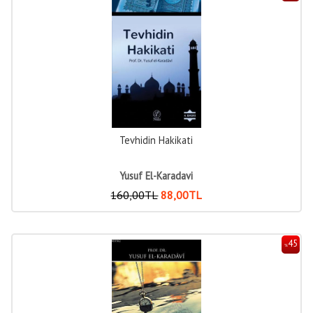
Tevhidin Hakikati
Yusuf El-Karadavi
160
,00
TL
88
,00
TL
45
%