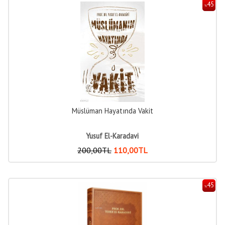
45
%
Müslüman Hayatında Vakit
Yusuf El-Karadavi
200
,00
TL
110
,00
TL
45
%