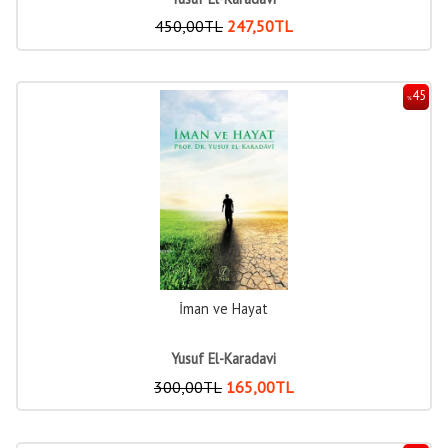
450
,00
TL
247
,50
TL
45
%
İman ve Hayat
Yusuf El-Karadavi
300
,00
TL
165
,00
TL