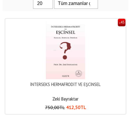
45
%
İNTERSEKS HERMAFRODİT VE EŞCİNSEL
Zeki Bayraktar
750
,00
TL
412
,50
TL